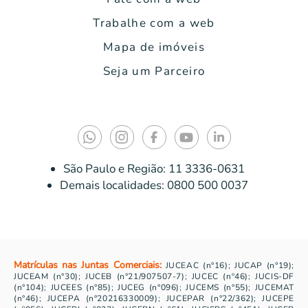
Trabalhe com a web
Mapa de imóveis
Seja um Parceiro
São Paulo e Região:
11 3336-0631
Demais localidades:
0800 500 0037
Matrículas nas Juntas Comerciais:
JUCEAC (n°16); JUCAP (n°19);
JUCEAM (n°30); JUCEB (n°21/907507-7); JUCEC (nº46); JUCIS-DF
(n°104); JUCEES (n°85); JUCEG (n°096); JUCEMS (n°55); JUCEMAT
(n°46); JUCEPA (n°20216330009); JUCEPAR (n°22/362); JUCEPE