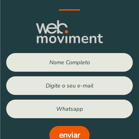
Outros bens
Veículos
Eletrônicos
Eletrodomésticos
Móveis
Outros
enviar