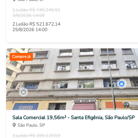
1.Leilão R$ 745.245,91
3/8/2026 14:00
2.Leilão R$ 521.672,14
25/8/2026 14:00
Compre já
Sala Comercial 19,56m² - Santa Efigênia, São Paulo/SP
São Paulo, SP
1.Leilão R$ 189.129,59