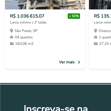
R$ 1.036.615,07
R$ 135.
50%
Lance mínimo | 2ª leilão
Lance mínim
São Paulo, SP
Osasco
04 quartos
1 quar
183,06 m2
27,33
Ver mais
Inscreva-se na