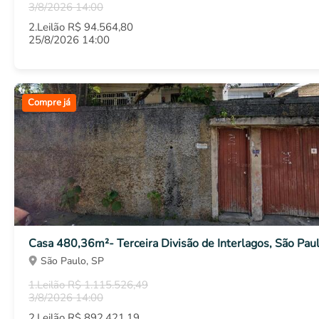
3/8/2026 14:00
2.Leilão R$ 94.564,80
25/8/2026 14:00
Compre já
Casa 480,36m²- Terceira Divisão de Interlagos, São Pau
São Paulo, SP
1.Leilão R$ 1.115.526,49
3/8/2026 14:00
2.Leilão R$ 892.421,19