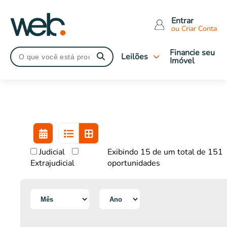
Entrar
ou Criar Conta
Financie seu
Leilões
Imóvel
Tipo de leilão
Judiciais
Extrajudiciais
Imóveis Caixa
Leilões Encerrados
Judicial
Exibindo 15 de um total de 151
Tipo de imóveis
Extrajudicial
oportunidades
Apartamentos
Casas
Comerciais
Terrenos
Rural