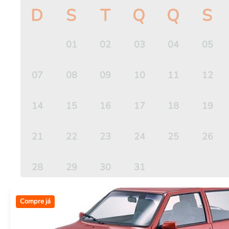
D
S
T
Q
Q
S
Outros bens
Veículos
Eletrônicos
01
02
03
04
05
Eletrodomésticos
Móveis
07
08
09
10
11
12
Outros
14
15
16
17
18
19
21
22
23
24
25
26
28
29
30
31
Compre já