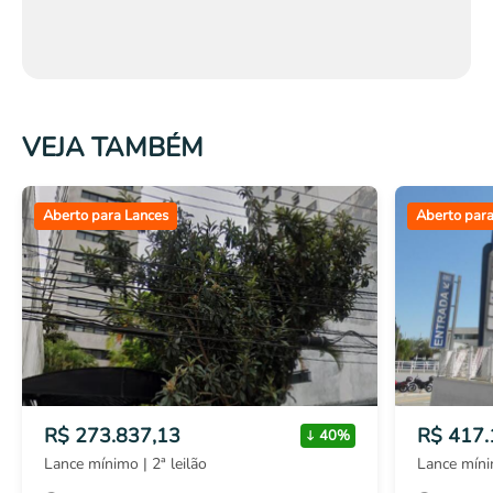
TOP 10
Aberto para Lances
Aberto para
R$ 273.837,13
R$ 417.
40%
Lance mínimo | 2ª leilão
Lance mínim