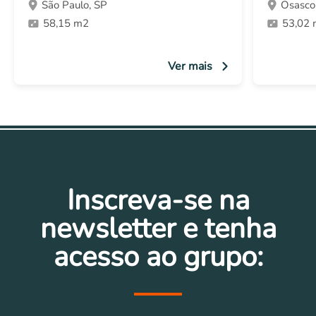
São Paulo, SP
Osasco
58,15 m2
53,02
Ver mais
Inscreva-se na
newsletter e tenha
acesso ao grupo: