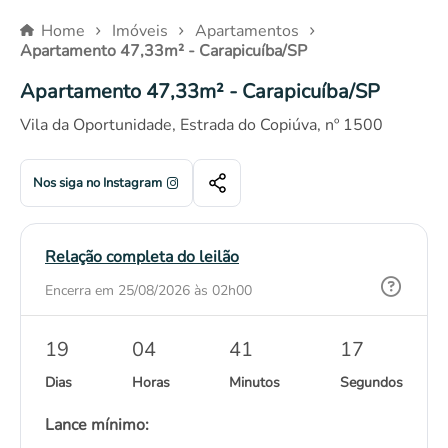
Home
Imóveis
Apartamentos
Outros bens
Apartamento 47,33m² - Carapicuíba/SP
Veículos
Eletrônicos
Apartamento 47,33m² - Carapicuíba/SP
Eletrodomésticos
Vila da Oportunidade, Estrada do Copiúva, nº 1500
Móveis
Outros
Nos siga no Instagram
Relação completa do leilão
Encerra em 25/08/2026 às 02h00
19
04
41
16
Dias
Horas
Minutos
Segundos
Lance mínimo: