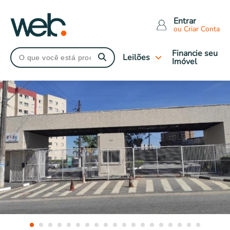
Entrar
ou Criar Conta
Financie seu
Leilões
Imóvel
Tipo de leilão
Judiciais
Extrajudiciais
Imóveis Caixa
Leilões Encerrados
Tipo de imóveis
Apartamentos
Casas
Comerciais
Terrenos
Rural