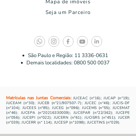
Mapa de imóveis
Seja um Parceiro
São Paulo e Região:
11 3336-0631
Demais localidades:
0800 500 0037
Matrículas nas Juntas Comerciais:
JUCEAC (n°16); JUCAP (n°19);
JUCEAM (n°30); JUCEB (n°21/907507-7); JUCEC (nº46); JUCIS-DF
(n°104); JUCEES (n°85); JUCEG (n°096); JUCEMS (n°55); JUCEMAT
(n°46); JUCEPA (n°20216330009); JUCEPAR (n°22/362); JUCEPE
(nº056); JUCEPI (n°022); JUCERN (n°61); JUCISRS (n°451); JUCER
(nº039); JUCERR (nº 114); JUCESP (n°1098); JUCETINS (n°029).