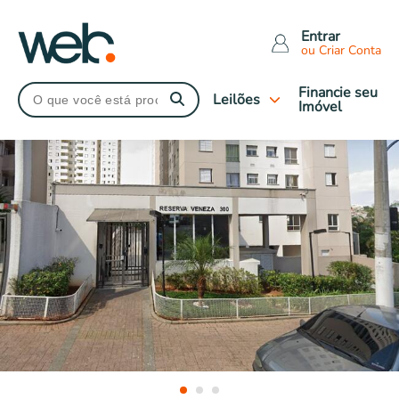
Entrar
ou Criar Conta
Financie seu
Leilões
Imóvel
Tipo de leilão
Judiciais
Extrajudiciais
Imóveis Caixa
Leilões Encerrados
Tipo de imóveis
Apartamentos
Casas
Comerciais
Terrenos
Rural