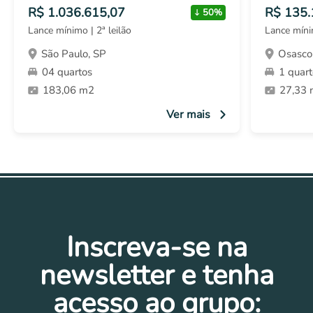
R$ 1.036.615,07
R$ 135.
50%
Lance mínimo | 2ª leilão
Lance mínim
São Paulo, SP
Osasco
04 quartos
1 quar
183,06 m2
27,33
Ver mais
Inscreva-se na
newsletter e tenha
acesso ao grupo: