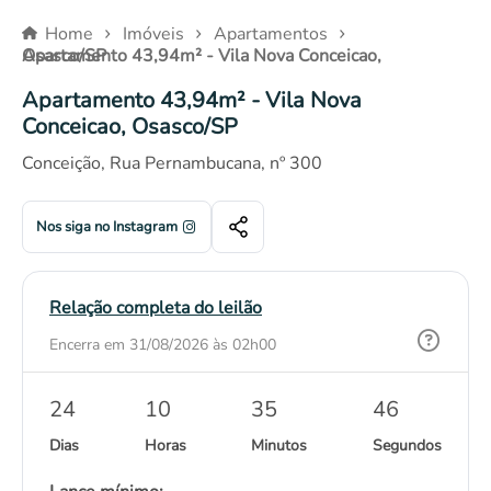
Home
Imóveis
Apartamentos
Outros bens
Apartamento 43,94m² - Vila Nova Conceicao, Osasco/SP
Veículos
Eletrônicos
Apartamento 43,94m² - Vila Nova
Eletrodomésticos
Conceicao, Osasco/SP
Móveis
Conceição, Rua Pernambucana, nº 300
Outros
Nos siga no Instagram
Relação completa do leilão
Encerra em 31/08/2026 às 02h00
24
10
35
46
Dias
Horas
Minutos
Segundos