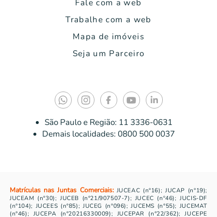
Fale com a web
Trabalhe com a web
Mapa de imóveis
Seja um Parceiro
São Paulo e Região:
11 3336-0631
Demais localidades:
0800 500 0037
Matrículas nas Juntas Comerciais:
JUCEAC (n°16); JUCAP (n°19);
JUCEAM (n°30); JUCEB (n°21/907507-7); JUCEC (nº46); JUCIS-DF
(n°104); JUCEES (n°85); JUCEG (n°096); JUCEMS (n°55); JUCEMAT
(n°46); JUCEPA (n°20216330009); JUCEPAR (n°22/362); JUCEPE